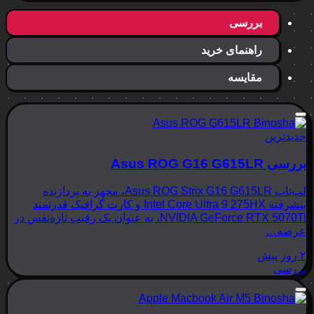
بررسی
راهنمای خرید
مقایسه
جدیدترین
بررسی Asus ROG G16 G615LR
لپ‌تاپ Asus ROG Strix G16 G615LR، مجهز به پردازنده
پیشرفته Intel Core Ultra 9 275HX و کارت گرافیک قدرتمند
NVIDIA GeForce RTX 5070Ti، به عنوان یک رقیب تازه‌نفس در
عرصه…
۲ روز پیش
بررسی