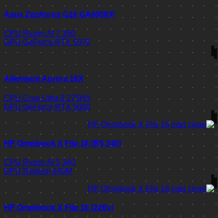
Asus Zephyrus G16 GA605KP
CPU
Ryzen AI 7 350
GPU
GeForce RTX 5070
Alienware Aurora 16X
CPU
Core Ultra 9 275HX
GPU
GeForce RTX 5060
HP Omnibook X Flip 16 (R5 340)
CPU
Ryzen AI 5 340
GPU
Radeon 840M
HP Omnibook X Flip 16 (226v)