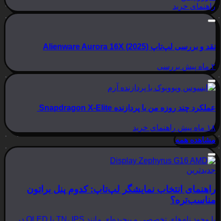
راهنمای خرید
نقد و بررسی لپ‌تاپ Alienware Aurora 16X (2025)
۲ ماه پیش
بررسی
عملکرد چند روزه من با پردازنده Snapdragon X-Elite
۱۸ ماه پیش
راهنمای خرید
مشاهده همه
جدیدترین
راهنمای انتخاب نمایشگر لپ‌تاپ: کدوم پنل براتون
مناسب‌تره؟
با وجود نام‌های تخصصی و پیچیده‌ای مانند TN، IPS یا OLED در