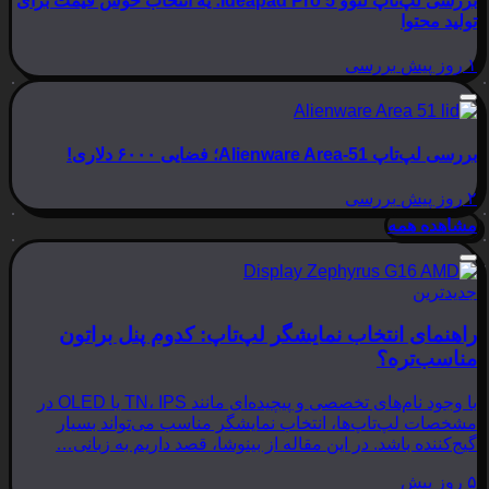
بررسی لپ‌تاپ لنوو Ideapad Pro 5؛ یه انتخاب خوش قیمت برای
تولید محتوا
۱ روز پیش
بررسی
بررسی لپ‌تاپ Alienware Area-51؛ فضایی ۶۰۰۰ دلاری!
۲ روز پیش
بررسی
مشاهده همه
جدیدترین
راهنمای انتخاب نمایشگر لپ‌تاپ: کدوم پنل براتون
مناسب‌تره؟
با وجود نام‌های تخصصی و پیچیده‌ای مانند TN، IPS یا OLED در
مشخصات لپ‌تاپ‌ها، انتخاب نمایشگر مناسب می‌تواند بسیار
گیج‌کننده باشد. در این مقاله از بینوشا، قصد داریم به زبانی…
۵ روز پیش