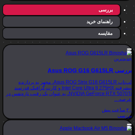
بررسی
راهنمای خرید
مقایسه
جدیدترین
بررسی Asus ROG G16 G615LR
لپ‌تاپ Asus ROG Strix G16 G615LR، مجهز به پردازنده
پیشرفته Intel Core Ultra 9 275HX و کارت گرافیک قدرتمند
NVIDIA GeForce RTX 5070Ti، به عنوان یک رقیب تازه‌نفس در
عرصه…
۲۰ ساعت پیش
بررسی