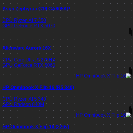
Asus Zephyrus G16 GA605KP
CPU
Ryzen AI 7 350
GPU
GeForce RTX 5070
Alienware Aurora 16X
CPU
Core Ultra 9 275HX
GPU
GeForce RTX 5060
HP Omnibook X Flip 16 (R5 340)
CPU
Ryzen AI 5 340
GPU
Radeon 840M
HP Omnibook X Flip 16 (226v)