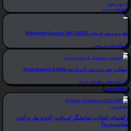
۷ روز پیش
راهنمای خرید
نقد و بررسی لپ‌تاپ Alienware Aurora 16X (2025)
۲ ماه پیش
بررسی
عملکرد چند روزه من با پردازنده Snapdragon X-Elite
۱۸ ماه پیش
راهنمای خرید
مشاهده همه
جدیدترین
راهنمای انتخاب نمایشگر لپ‌تاپ: کدوم پنل براتون
مناسب‌تره؟