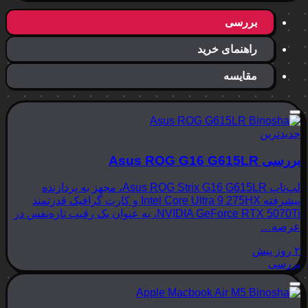
بررسی
راهنمای خرید
مقایسه
جدیدترین
بررسی Asus ROG G16 G615LR
لپ‌تاپ Asus ROG Strix G16 G615LR، مجهز به پردازنده
پیشرفته Intel Core Ultra 9 275HX و کارت گرافیک قدرتمند
NVIDIA GeForce RTX 5070Ti، به عنوان یک رقیب تازه‌نفس در
عرصه…
۲ روز پیش
بررسی