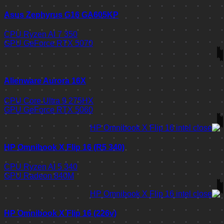
Asus Zephyrus G16 GA605KP
CPU
Ryzen AI 7 350
GPU
GeForce RTX 5070
Alienware Aurora 16X
CPU
Core Ultra 9 275HX
GPU
GeForce RTX 5060
HP Omnibook X Flip 16 (R5 340)
CPU
Ryzen AI 5 340
GPU
Radeon 840M
HP Omnibook X Flip 16 (226v)