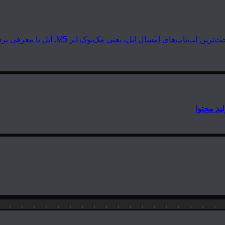
 مک‌بوک ایر M5. اپل با معرفی پردازنده‌های سری M5 دوباره گرد و خاک به…