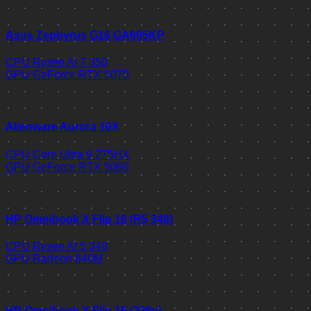
Asus Zephyrus G16 GA605KP
CPU
Ryzen AI 7 350
GPU
GeForce RTX 5070
Alienware Aurora 16X
CPU
Core Ultra 9 275HX
GPU
GeForce RTX 5060
HP Omnibook X Flip 16 (R5 340)
CPU
Ryzen AI 5 340
GPU
Radeon 840M
HP Omnibook X Flip 16 (226v)