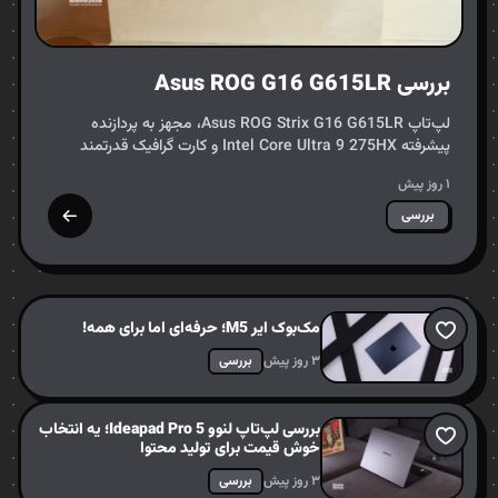
بررسی Asus ROG G16 G615LR
لپ‌تاپ Asus ROG Strix G16 G615LR، مجهز به پردازنده
پیشرفته Intel Core Ultra 9 275HX و کارت گرافیک قدرتمند
NVIDIA GeForce RTX 5070Ti، به عنوان یک رقیب تازه‌نفس در
۱ روز پیش
عرصه…
بررسی
مک‌بوک ایر M5؛ حرفه‌ای اما برای همه!
۳ روز پیش
بررسی
بررسی لپ‌تاپ لنوو Ideapad Pro 5؛ یه انتخاب
خوش قیمت برای تولید محتوا
۳ روز پیش
بررسی