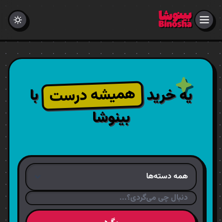
همیشه درست
یه خرید
با
بینوشا