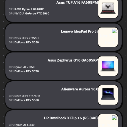
Asus TUF A16 FA608PM
CPU
AMD Ryzen 9 8940HX
GPU
NVIDIA GeForce RTX 5060
Lenovo IdeaPad Pro 5i
CPU
Core Ultra 7 255H
GPU
GeForce RTX 5050
Asus Zephyrus G16 GA605KP
CPU
Ryzen AI 7 350
GPU
GeForce RTX 5070
Alienware Aurora 16X
CPU
Core Ultra 9 275HX
GPU
GeForce RTX 5060
HP Omnibook X Flip 16 (R5 340)
CPU
Ryzen AI 5 340