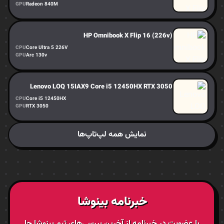
GPU
Radeon 840M
HP Omnibook X Flip 16 (226v)
CPU
Core Ultra 5 226V
GPU
Arc 130v
Lenovo LOQ 15IAX9 Core i5 12450HX RTX 3050
CPU
Core i5 12450HX
GPU
RTX 3050
نمایش همه لپ‌تاپ‌ها
خبرنامه بینوشا
با عضویت در خبرنامه از آخرین بررسی‌های تیم بینوشا جا