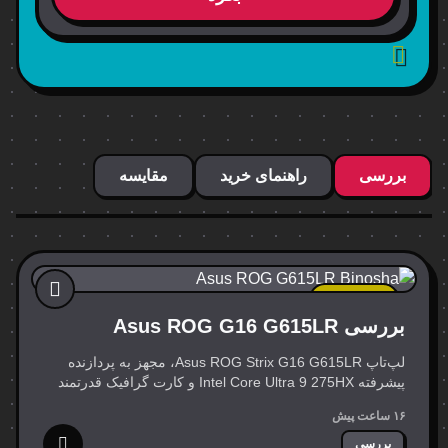
بررسی
راهنمای خرید
مقایسه
جدیدترین
بررسی Asus ROG G16 G615LR
لپ‌تاپ Asus ROG Strix G16 G615LR، مجهز به پردازنده
پیشرفته Intel Core Ultra 9 275HX و کارت گرافیک قدرتمند
NVIDIA GeForce RTX 5070Ti، به عنوان یک رقیب تازه‌نفس
۱۶ ساعت پیش
در عرصه…
بررسی