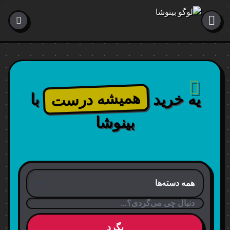
همیشه درست
یه خرید
با
بینوشا
بگرد