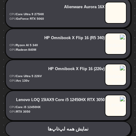
Alienware Aurora 16X
CPU
Core Ultra 9 275HX
GPU
GeForce RTX 5060
HP Omnibook X Flip 16 (R5 340)
CPU
Ryzen AI 5 340
GPU
Radeon 840M
HP Omnibook X Flip 16 (226v)
CPU
Core Ultra 5 226V
GPU
Arc 130v
Lenovo LOQ 15IAX9 Core i5 12450HX RTX 3050
CPU
Core i5 12450HX
GPU
RTX 3050
نمایش همه لپ‌تاپ‌ها