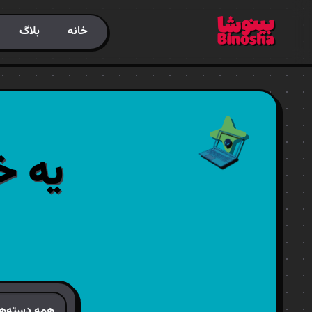
خانه
بلاگ
یه خ