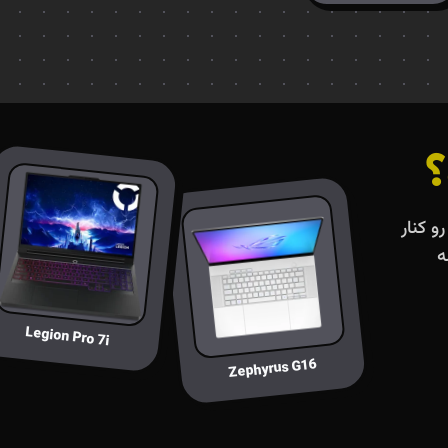
؟
و کنار
ه
Legion Pro 7i
Zephyrus G16