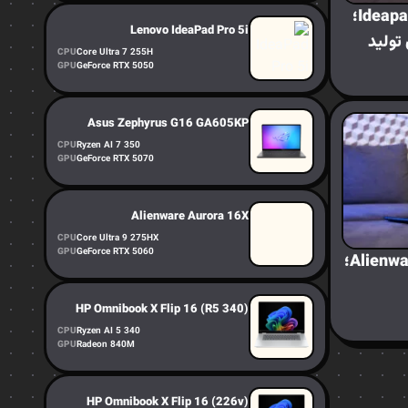
بررسی لپ‌تاپ لنوو Ideapad Pro 5؛
Lenovo IdeaPad Pro 5i
تولید
CPU
Core Ultra 7 255H
GPU
GeForce RTX 5050
Asus Zephyrus G16 GA605KP
CPU
Ryzen AI 7 350
GPU
GeForce RTX 5070
Alienware Aurora 16X
CPU
Core Ultra 9 275HX
GPU
GeForce RTX 5060
بررسی لپ‌تاپ Alienware Area-51؛
HP Omnibook X Flip 16 (R5 340)
CPU
Ryzen AI 5 340
GPU
Radeon 840M
HP Omnibook X Flip 16 (226v)