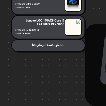
CPU
Core Ultra 5 226V
GPU
Arc 130v
Lenovo LOQ 15IAX9 Core i5
12450HX RTX 3050
CPU
Core i5 12450HX
GPU
RTX 3050
نمایش همه لپ‌تاپ‌ها