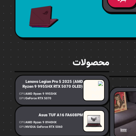
محصولات
Lenovo Legion Pro 5 2025 (AMD
Ryzen 9 9955HX RTX 5070 OLED)
CPU
AMD Ryzen 9 9955HX
GPU
GeForce RTX 5070
Asus TUF A16 FA608PM
CPU
AMD Ryzen 9 8940HX
GPU
NVIDIA GeForce RTX 5060