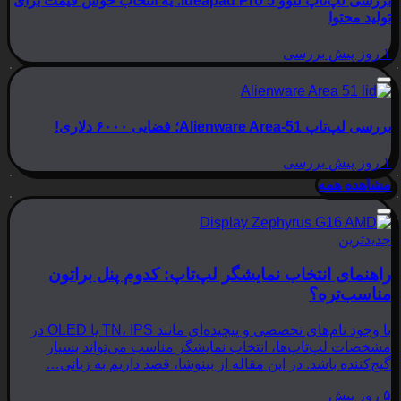
بررسی لپ‌تاپ لنوو Ideapad Pro 5؛ یه انتخاب خوش قیمت برای
تولید محتوا
۱ روز پیش
بررسی
بررسی لپ‌تاپ Alienware Area-51؛ فضایی ۶۰۰۰ دلاری!
۱ روز پیش
بررسی
مشاهده همه
جدیدترین
راهنمای انتخاب نمایشگر لپ‌تاپ: کدوم پنل براتون
مناسب‌تره؟
با وجود نام‌های تخصصی و پیچیده‌ای مانند TN، IPS یا OLED در
مشخصات لپ‌تاپ‌ها، انتخاب نمایشگر مناسب می‌تواند بسیار
گیج‌کننده باشد. در این مقاله از بینوشا، قصد داریم به زبانی…
۵ روز پیش