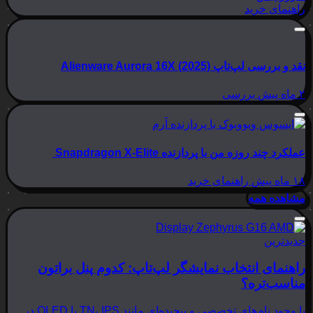
راهنمای خرید
نقد و بررسی لپ‌تاپ Alienware Aurora 16X (2025)
۲ ماه پیش
بررسی
عملکرد چند روزه من با پردازنده Snapdragon X-Elite
۱۸ ماه پیش
راهنمای خرید
مشاهده همه
جدیدترین
راهنمای انتخاب نمایشگر لپ‌تاپ: کدوم پنل براتون
مناسب‌تره؟
با وجود نام‌های تخصصی و پیچیده‌ای مانند TN، IPS یا OLED در