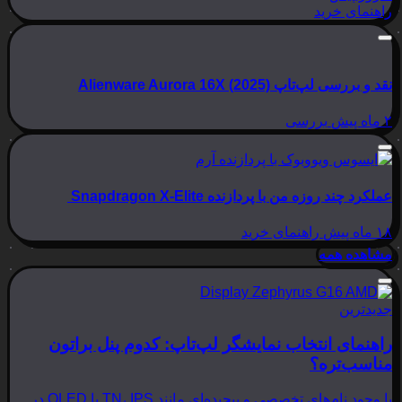
راهنمای خرید
نقد و بررسی لپ‌تاپ Alienware Aurora 16X (2025)
۲ ماه پیش
بررسی
عملکرد چند روزه من با پردازنده Snapdragon X-Elite
۱۸ ماه پیش
راهنمای خرید
مشاهده همه
جدیدترین
راهنمای انتخاب نمایشگر لپ‌تاپ: کدوم پنل براتون
مناسب‌تره؟
با وجود نام‌های تخصصی و پیچیده‌ای مانند TN، IPS یا OLED در