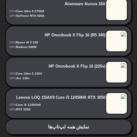
Alienware Aurora 16X
CPU
Core Ultra 9 275HX
GPU
GeForce RTX 5060
HP Omnibook X Flip 16 (R5 340)
CPU
Ryzen AI 5 340
GPU
Radeon 840M
HP Omnibook X Flip 16 (226v)
CPU
Core Ultra 5 226V
GPU
Arc 130v
Lenovo LOQ 15IAX9 Core i5 12450HX RTX 3050
CPU
Core i5 12450HX
GPU
RTX 3050
نمایش همه لپ‌تاپ‌ها