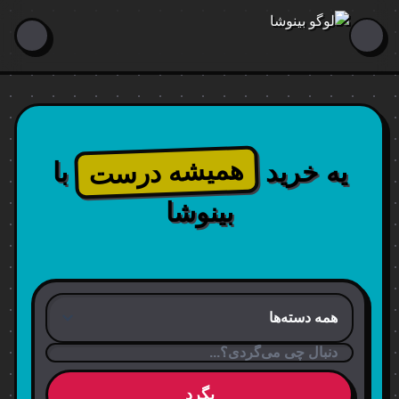
همیشه درست
یه خرید
با
بینوشا
بگرد