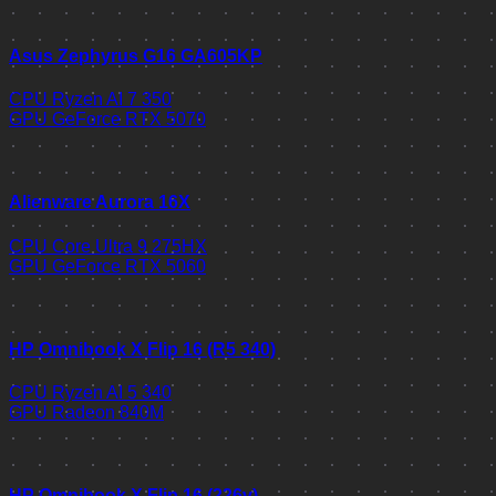
Asus Zephyrus G16 GA605KP
CPU
Ryzen AI 7 350
GPU
GeForce RTX 5070
Alienware Aurora 16X
CPU
Core Ultra 9 275HX
GPU
GeForce RTX 5060
HP Omnibook X Flip 16 (R5 340)
CPU
Ryzen AI 5 340
GPU
Radeon 840M
HP Omnibook X Flip 16 (226v)