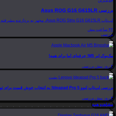
جدیدترین
بررسی Asus ROG G16 G615LR
لپ‌تاپ Asus ROG Strix G16 G615LR، مجهز به پردازنده پیشرفته Intel Core Ultra 9 275HX و کارت گرافیک قدرتمند NVIDIA GeForce RTX 5070Ti، به عنوان یک رقیب تازه‌نفس در عرصه…
۲۲ ساعت پیش
بررسی
مک‌بوک ایر M5؛ حرفه‌ای اما برای همه!
۲ روز پیش
بررسی
بررسی لپ‌تاپ لنوو Ideapad Pro 5؛ یه انتخاب خوش قیمت برای تولید محتوا
۳ روز پیش
بررسی
مشاهده همه