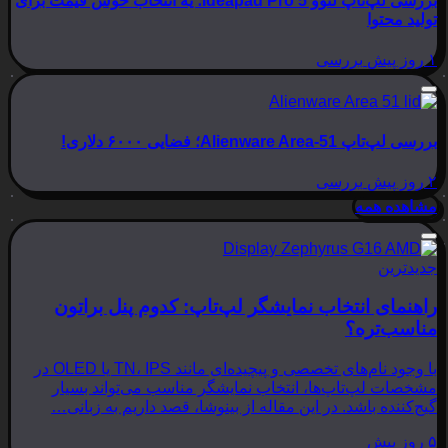
بررسی لپ‌تاپ لنوو Ideapad Pro 5؛ یه انتخاب خوش قیمت برای
تولید محتوا
۱ روز پیش
بررسی
بررسی لپ‌تاپ Alienware Area-51؛ فضایی ۶۰۰۰ دلاری!
۲ روز پیش
بررسی
مشاهده همه
جدیدترین
راهنمای انتخاب نمایشگر لپ‌تاپ: کدوم پنل براتون
مناسب‌تره؟
با وجود نام‌های تخصصی و پیچیده‌ای مانند TN، IPS یا OLED در
مشخصات لپ‌تاپ‌ها، انتخاب نمایشگر مناسب می‌تواند بسیار
گیج‌کننده باشد. در این مقاله از بینوشا، قصد داریم به زبانی…
۵ روز پیش