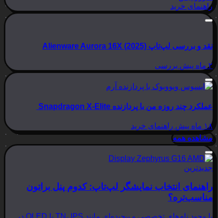
راهنمای خرید
نقد و بررسی لپ‌تاپ Alienware Aurora 16X (2025)
۲ ماه پیش
بررسی
عملکرد چند روزه من با پردازنده Snapdragon X-Elite
۱۸ ماه پیش
راهنمای خرید
مشاهده همه
جدیدترین
راهنمای انتخاب نمایشگر لپ‌تاپ: کدوم پنل براتون
مناسب‌تره؟
با وجود نام‌های تخصصی و پیچیده‌ای مانند TN، IPS یا OLED در