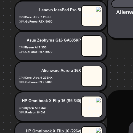
Lenovo IdeaPad Pro 5i
Alienware -
CPU
Core Ultra 7 255H
GPU
GeForce RTX 5050
Asus Zephyrus G16 GA605KP
CPU
Ryzen AI 7 350
GPU
GeForce RTX 5070
Alienware Aurora 16X
CPU
Core Ultra 9 275HX
GPU
GeForce RTX 5060
HP Omnibook X Flip 16 (R5 340)
CPU
Ryzen AI 5 340
GPU
Radeon 840M
HP Omnibook X Flip 16 (226v)