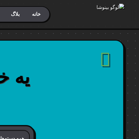
خانه
بلاگ
یه خ