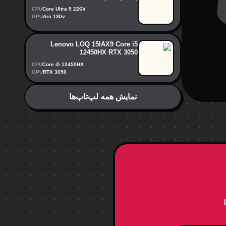
CPU
Core Ultra 5 226V
GPU
Arc 130v
Lenovo LOQ 15IAX9 Core i5
12450HX RTX 3050
CPU
Core i5 12450HX
GPU
RTX 3050
نمایش همه لپ‌تاپ‌ها