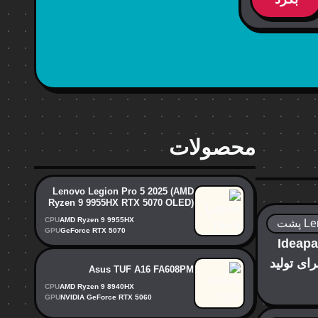
محصولات
Lenovo Legion Pro 5 2025 (AMD
Ryzen 9 9955HX RTX 5070 OLED)
CPU
AMD Ryzen 9 9955HX
GPU
GeForce RTX 5070
لنوو Ideapad Pro
ای تولید
Asus TUF A16 FA608PM
CPU
AMD Ryzen 9 8940HX
GPU
NVIDIA GeForce RTX 5060