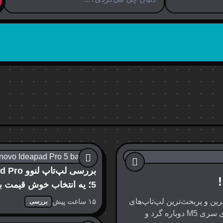
بررسی لپ‌تاپ 
5؛ یه انتخاب خوش قیمت بر
محتوا
رین و پربحث‌ترین لپ‌تاپ‌های
۱۵ ساعت پیش
بررسی
امسال اپل، یعنی مک‌بوک ایر M5. اپل با معرفی پردازنده‌های سری M5 دوباره گرد و