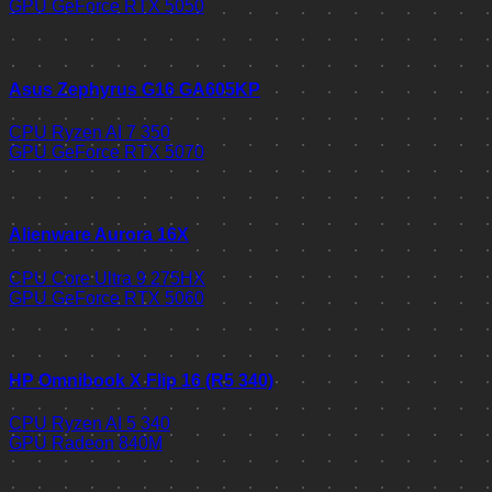
GPU
GeForce RTX 5050
Asus Zephyrus G16 GA605KP
CPU
Ryzen AI 7 350
GPU
GeForce RTX 5070
Alienware Aurora 16X
CPU
Core Ultra 9 275HX
GPU
GeForce RTX 5060
HP Omnibook X Flip 16 (R5 340)
CPU
Ryzen AI 5 340
GPU
Radeon 840M