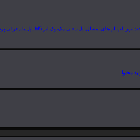
 مک‌بوک ایر M5. اپل با معرفی پردازنده‌های سری M5 دوباره گرد و خاک به…