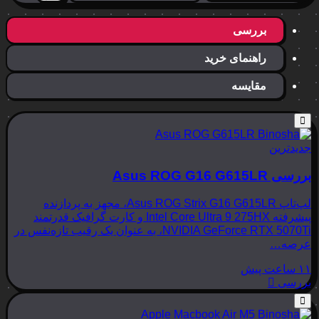
بررسی
راهنمای خرید
مقایسه
جدیدترین
بررسی Asus ROG G16 G615LR
لپ‌تاپ Asus ROG Strix G16 G615LR، مجهز به پردازنده
پیشرفته Intel Core Ultra 9 275HX و کارت گرافیک قدرتمند
NVIDIA GeForce RTX 5070Ti، به عنوان یک رقیب تازه‌نفس در
عرصه…
۱۱ ساعت پیش
بررسی