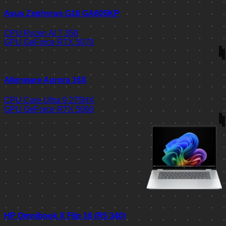
Asus Zephyrus G16 GA605KP
CPU
Ryzen AI 7 350
GPU
GeForce RTX 5070
Alienware Aurora 16X
CPU
Core Ultra 9 275HX
GPU
GeForce RTX 5060
HP Omnibook X Flip 16 (R5 340)