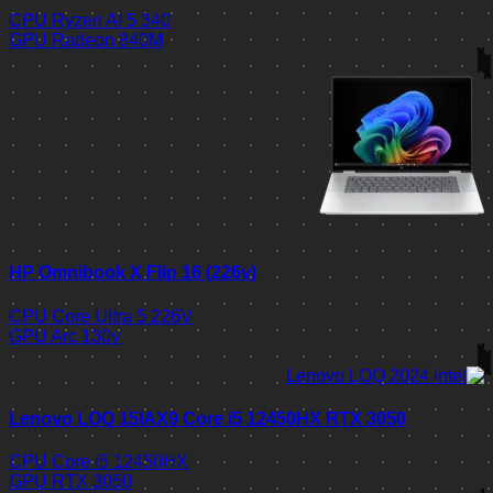
CPU
Ryzen AI 5 340
GPU
Radeon 840M
HP Omnibook X Flip 16 (226v)
CPU
Core Ultra 5 226V
GPU
Arc 130v
Lenovo LOQ 15IAX9 Core i5 12450HX RTX 3050
CPU
Core i5 12450HX
GPU
RTX 3050