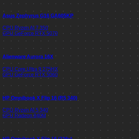
Asus Zephyrus G16 GA605KP
CPU
Ryzen AI 7 350
GPU
GeForce RTX 5070
Alienware Aurora 16X
CPU
Core Ultra 9 275HX
GPU
GeForce RTX 5060
HP Omnibook X Flip 16 (R5 340)
CPU
Ryzen AI 5 340
GPU
Radeon 840M
HP Omnibook X Flip 16 (226v)