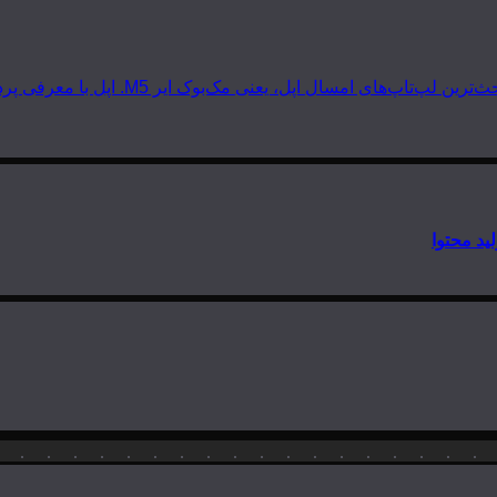
 مک‌بوک ایر M5. اپل با معرفی پردازنده‌های سری M5 دوباره گرد و خاک به…