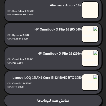
Alienware Aurora 16X
CPU
Core Ultra 9 275HX
GPU
GeForce RTX 5060
HP Omnibook X Flip 16 (R5 340)
CPU
Ryzen AI 5 340
GPU
Radeon 840M
HP Omnibook X Flip 16 (226v)
CPU
Core Ultra 5 226V
GPU
Arc 130v
Lenovo LOQ 15IAX9 Core i5 12450HX RTX 3050
CPU
Core i5 12450HX
GPU
RTX 3050
نمایش همه لپ‌تاپ‌ها