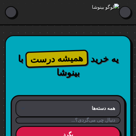
همیشه درست
یه خرید
با
بینوشا
بگرد