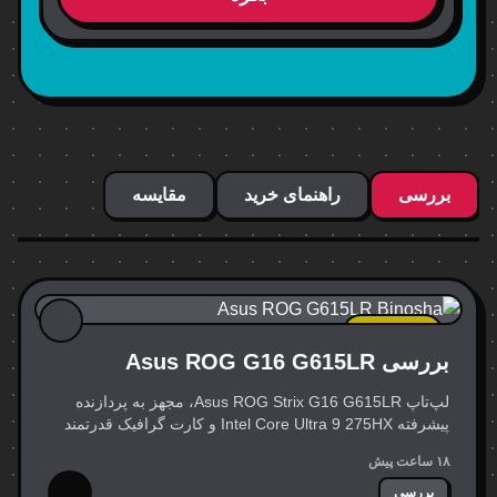
بررسی
راهنمای خرید
مقایسه
جدیدترین
بررسی Asus ROG G16 G615LR
لپ‌تاپ Asus ROG Strix G16 G615LR، مجهز به پردازنده
پیشرفته Intel Core Ultra 9 275HX و کارت گرافیک قدرتمند
NVIDIA GeForce RTX 5070Ti، به عنوان یک رقیب تازه‌نفس
۱۸ ساعت پیش
در عرصه…
بررسی