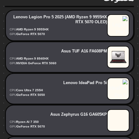
Lenovo Legion Pro 5 2025 (AMD Ryzen 9 9955HX
RTX 5070 OLED)
CPU
AMD Ryzen 9 9955HX
GPU
GeForce RTX 5070
Asus TUF A16 FA608PM
CPU
AMD Ryzen 9 8940HX
GPU
NVIDIA GeForce RTX 5060
Lenovo IdeaPad Pro 5i
CPU
Core Ultra 7 255H
GPU
GeForce RTX 5050
Asus Zephyrus G16 GA605KP
CPU
Ryzen AI 7 350
GPU
GeForce RTX 5070