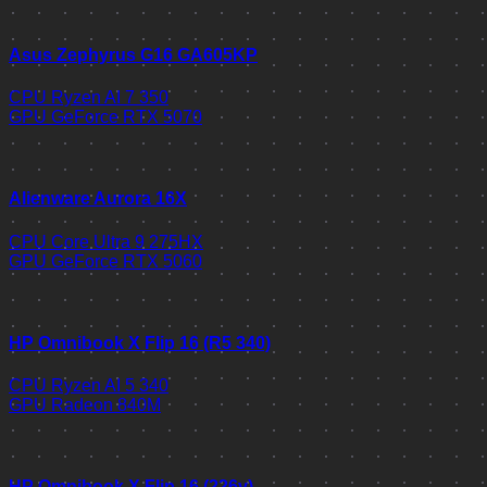
Asus Zephyrus G16 GA605KP
CPU
Ryzen AI 7 350
GPU
GeForce RTX 5070
Alienware Aurora 16X
CPU
Core Ultra 9 275HX
GPU
GeForce RTX 5060
HP Omnibook X Flip 16 (R5 340)
CPU
Ryzen AI 5 340
GPU
Radeon 840M
HP Omnibook X Flip 16 (226v)