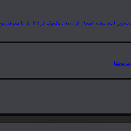
 مک‌بوک ایر M5. اپل با معرفی پردازنده‌های سری M5 دوباره گرد و خاک به…