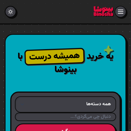
همیشه درست
یه خرید
با
بینوشا