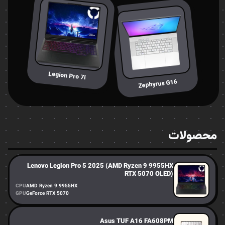
Legion Pro 7i
Zephyrus G16
محصولات
Lenovo Legion Pro 5 2025 (AMD Ryzen 9 9955HX
RTX 5070 OLED)
CPU
AMD Ryzen 9 9955HX
GPU
GeForce RTX 5070
Asus TUF A16 FA608PM