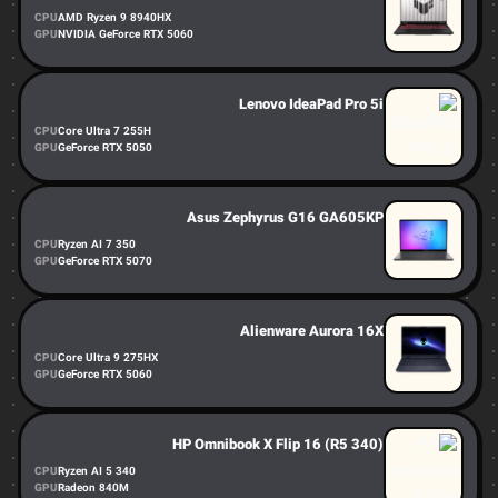
CPU
AMD Ryzen 9 8940HX
GPU
NVIDIA GeForce RTX 5060
Lenovo IdeaPad Pro 5i
CPU
Core Ultra 7 255H
GPU
GeForce RTX 5050
Asus Zephyrus G16 GA605KP
CPU
Ryzen AI 7 350
GPU
GeForce RTX 5070
Alienware Aurora 16X
CPU
Core Ultra 9 275HX
GPU
GeForce RTX 5060
HP Omnibook X Flip 16 (R5 340)
CPU
Ryzen AI 5 340
GPU
Radeon 840M