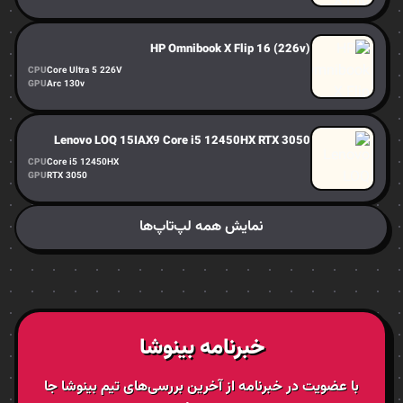
HP Omnibook X Flip 16 (226v)
CPU
Core Ultra 5 226V
GPU
Arc 130v
Lenovo LOQ 15IAX9 Core i5 12450HX RTX 3050
CPU
Core i5 12450HX
GPU
RTX 3050
نمایش همه لپ‌تاپ‌ها
خبرنامه بینوشا
با عضویت در خبرنامه از آخرین بررسی‌های تیم بینوشا جا