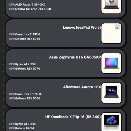
CPU
AMD Ryzen 9 8940HX
GPU
NVIDIA GeForce RTX 5060
Lenovo IdeaPad Pro 5i
CPU
Core Ultra 7 255H
GPU
GeForce RTX 5050
Asus Zephyrus G16 GA605KP
CPU
Ryzen AI 7 350
GPU
GeForce RTX 5070
Alienware Aurora 16X
CPU
Core Ultra 9 275HX
GPU
GeForce RTX 5060
HP Omnibook X Flip 16 (R5 340)
CPU
Ryzen AI 5 340
GPU
Radeon 840M