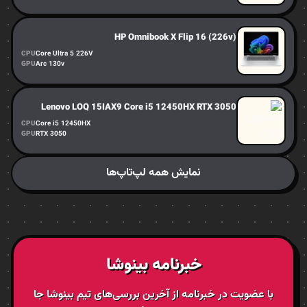
HP Omnibook X Flip 16 (226v)
CPU
Core Ultra 5 226V
GPU
Arc 130v
Lenovo LOQ 15IAX9 Core i5 12450HX RTX 3050
CPU
Core i5 12450HX
GPU
RTX 3050
نمایش همه لپ‌تاپ‌ها
خبرنامه بینوشا
با عضویت در خبرنامه از آخرین بررسی‌های تیم بینوشا جا