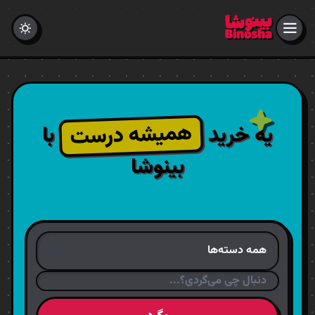
همیشه درست
یه خرید
با
بینوشا