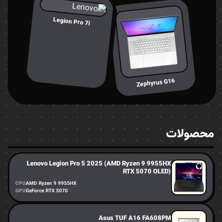
Legion Pro 7i
Zephyrus G16
محصولات
Lenovo Legion Pro 5 2025 (AMD Ryzen 9 9955HX
RTX 5070 OLED)
CPU
AMD Ryzen 9 9955HX
GPU
GeForce RTX 5070
Asus TUF A16 FA608PM