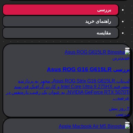
بررسی
راهنمای خرید
مقایسه
جدیدترین
بررسی Asus ROG G16 G615LR
لپ‌تاپ Asus ROG Strix G16 G615LR، مجهز به پردازنده
پیشرفته Intel Core Ultra 9 275HX و کارت گرافیک قدرتمند
NVIDIA GeForce RTX 5070Ti، به عنوان یک رقیب تازه‌نفس در
عرصه…
۲ روز پیش
بررسی