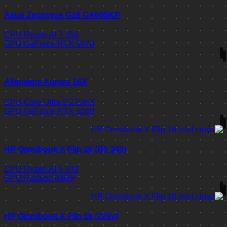
Asus Zephyrus G16 GA605KP
CPU
Ryzen AI 7 350
GPU
GeForce RTX 5070
Alienware Aurora 16X
CPU
Core Ultra 9 275HX
GPU
GeForce RTX 5060
HP Omnibook X Flip 16 (R5 340)
CPU
Ryzen AI 5 340
GPU
Radeon 840M
HP Omnibook X Flip 16 (226v)