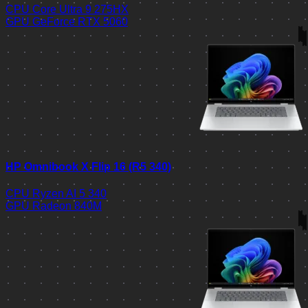
CPU
Core Ultra 9 275HX
GPU
GeForce RTX 5060
HP Omnibook X Flip 16 (R5 340)
CPU
Ryzen AI 5 340
GPU
Radeon 840M