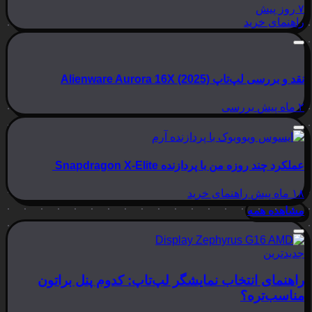
۷ روز پیش
راهنمای خرید
نقد و بررسی لپ‌تاپ Alienware Aurora 16X (2025)
۲ ماه پیش
بررسی
عملکرد چند روزه من با پردازنده Snapdragon X-Elite
۱۸ ماه پیش
راهنمای خرید
مشاهده همه
جدیدترین
راهنمای انتخاب نمایشگر لپ‌تاپ: کدوم پنل براتون
مناسب‌تره؟