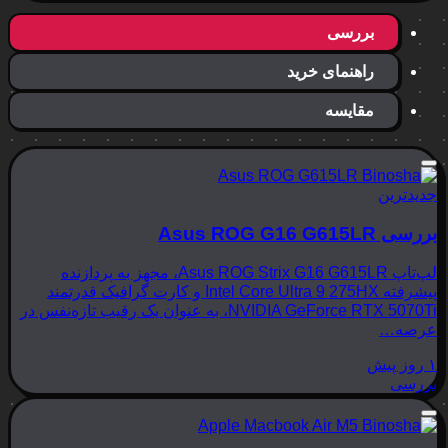
بررسی
راهنمای خرید
مقایسه
جدیدترین
بررسی Asus ROG G16 G615LR
لپ‌تاپ Asus ROG Strix G16 G615LR، مجهز به پردازنده
پیشرفته Intel Core Ultra 9 275HX و کارت گرافیک قدرتمند
NVIDIA GeForce RTX 5070Ti، به عنوان یک رقیب تازه‌نفس در
عرصه…
۱ روز پیش
بررسی