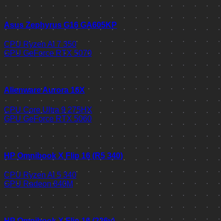
Asus Zephyrus G16 GA605KP
CPU
Ryzen AI 7 350
GPU
GeForce RTX 5070
Alienware Aurora 16X
CPU
Core Ultra 9 275HX
GPU
GeForce RTX 5060
HP Omnibook X Flip 16 (R5 340)
CPU
Ryzen AI 5 340
GPU
Radeon 840M
HP Omnibook X Flip 16 (226v)