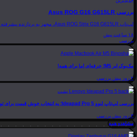
جدیدترین
بررسی Asus ROG G16 G615LR
لپ‌تاپ Asus ROG Strix G16 G615LR، مجهز به پردازنده پیشرفته Intel Core Ultra 9 275HX و کارت گرافیک قدرتمند NVIDIA GeForce RTX 5070Ti، به عنوان یک رقیب تازه‌نفس در عرصه…
۱۸ ساعت پیش
بررسی
مک‌بوک ایر M5؛ حرفه‌ای اما برای همه!
۲ روز پیش
بررسی
بررسی لپ‌تاپ لنوو Ideapad Pro 5؛ یه انتخاب خوش قیمت برای تولید محتوا
۳ روز پیش
بررسی
مشاهده همه