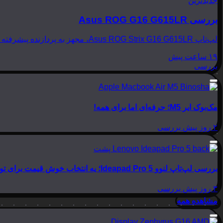
جدیدترین
بررسی Asus ROG G16 G615LR
لپ‌تاپ Asus ROG Strix G16 G615LR، مجهز به پردازنده پیشرفته Intel Core Ultra 9 275HX و کارت گرافیک قدرتمند NVIDIA GeForce RTX 5070Ti، به عنوان یک رقیب تازه‌نفس در عرصه…
۱۹ ساعت پیش
بررسی
مک‌بوک ایر M5؛ حرفه‌ای اما برای همه!
۲ روز پیش
بررسی
بررسی لپ‌تاپ لنوو Ideapad Pro 5؛ یه انتخاب خوش قیمت برای تولید محتوا
۳ روز پیش
بررسی
مشاهده همه