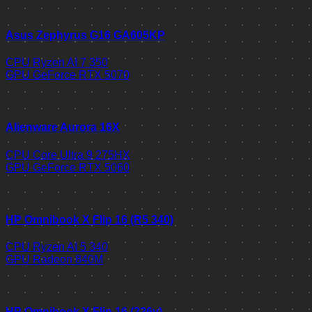
Asus Zephyrus G16 GA605KP
CPU
Ryzen AI 7 350
GPU
GeForce RTX 5070
Alienware Aurora 16X
CPU
Core Ultra 9 275HX
GPU
GeForce RTX 5060
HP Omnibook X Flip 16 (R5 340)
CPU
Ryzen AI 5 340
GPU
Radeon 840M
HP Omnibook X Flip 16 (226v)