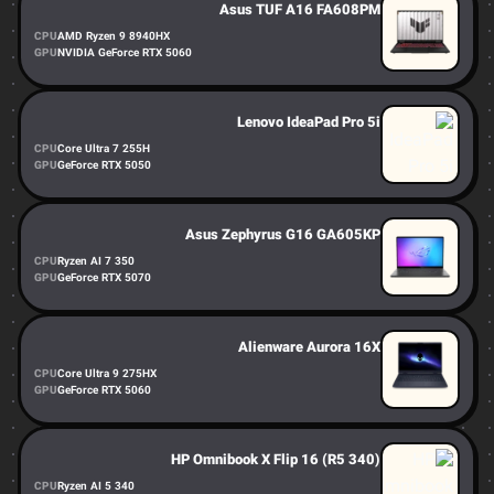
Asus TUF A16 FA608PM
CPU
AMD Ryzen 9 8940HX
GPU
NVIDIA GeForce RTX 5060
Lenovo IdeaPad Pro 5i
CPU
Core Ultra 7 255H
GPU
GeForce RTX 5050
Asus Zephyrus G16 GA605KP
CPU
Ryzen AI 7 350
GPU
GeForce RTX 5070
Alienware Aurora 16X
CPU
Core Ultra 9 275HX
GPU
GeForce RTX 5060
HP Omnibook X Flip 16 (R5 340)
CPU
Ryzen AI 5 340