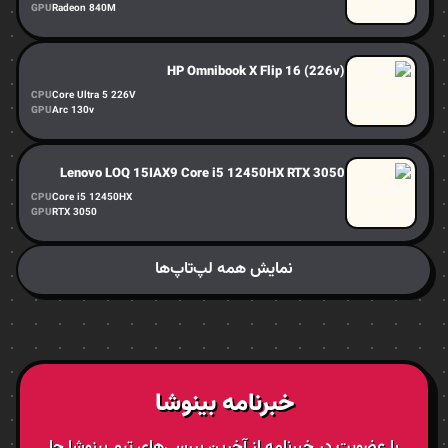
GPU
Radeon 840M
HP Omnibook X Flip 16 (226v)
CPU
Core Ultra 5 226V
GPU
Arc 130v
Lenovo LOQ 15IAX9 Core i5 12450HX RTX 3050
CPU
Core i5 12450HX
GPU
RTX 3050
نمایش همه لپ‌تاپ‌ها
خبرنامه بینوشا
با عضویت در خبرنامه از آخرین بررسی‌های تیم بینوشا جا