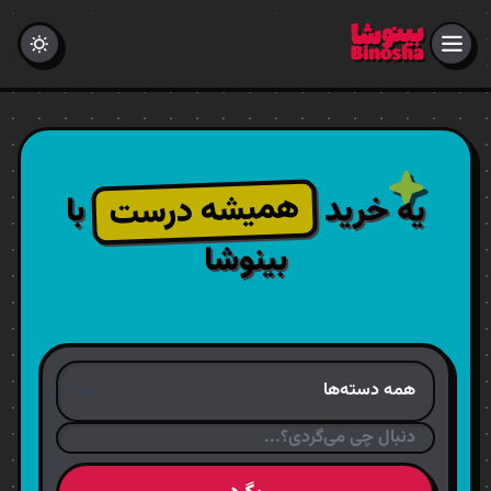
همیشه درست
یه خرید
با
بینوشا