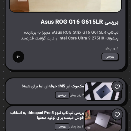
بررسی Asus ROG G16 G615LR
لپ‌تاپ Asus ROG Strix G16 G615LR، مجهز به پردازنده
پیشرفته Intel Core Ultra 9 275HX و کارت گرافیک قدرتمند
NVIDIA GeForce RTX 5070Ti، به عنوان یک رقیب تازه‌نفس در
۱ روز پیش
عرصه…
بررسی
مک‌بوک ایر M5؛ حرفه‌ای اما برای همه!
۲ روز پیش
بررسی
بررسی لپ‌تاپ لنوو Ideapad Pro 5؛ یه انتخاب
خوش قیمت برای تولید محتوا
۳ روز پیش
بررسی