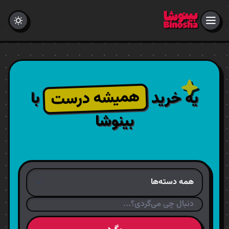
همیشه درست
یه خرید
با
بینوشا