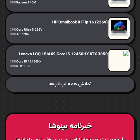
GPU
Radeon 840M
HP Omnibook X Flip 16 (226v)
CPU
Core Ultra 5 226V
GPU
Arc 130v
Lenovo LOQ 15IAX9 Core i5 12450HX RTX 3050
CPU
Core i5 12450HX
GPU
RTX 3050
نمایش همه لپ‌تاپ‌ها
خبرنامه بینوشا
با عضویت در خبرنامه از آخرین بررسی‌های تیم بینوشا جا