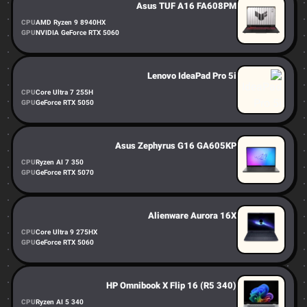
Asus TUF A16 FA608PM
CPU
AMD Ryzen 9 8940HX
GPU
NVIDIA GeForce RTX 5060
Lenovo IdeaPad Pro 5i
CPU
Core Ultra 7 255H
GPU
GeForce RTX 5050
Asus Zephyrus G16 GA605KP
CPU
Ryzen AI 7 350
GPU
GeForce RTX 5070
Alienware Aurora 16X
CPU
Core Ultra 9 275HX
GPU
GeForce RTX 5060
HP Omnibook X Flip 16 (R5 340)
CPU
Ryzen AI 5 340