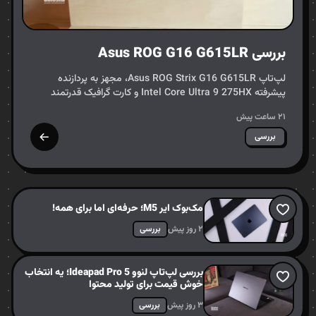
بررسی Asus ROG G16 G615LR
لپ‌تاپ Asus ROG Strix G16 G615LR، مجهز به پردازنده
پیشرفته Intel Core Ultra 9 275HX و کارت گرافیک قدرتمند
NVIDIA GeForce RTX 5070Ti، به عنوان یک رقیب تازه‌نفس در
۲۱ ساعت پیش
عرصه…
بررسی
مک‌بوک ایر M5؛ حرفه‌ای اما برای همه!
۲ روز پیش
بررسی
بررسی لپ‌تاپ لنوو Ideapad Pro 5؛ یه انتخاب
خوش قیمت برای تولید محتوا
۳ روز پیش
بررسی