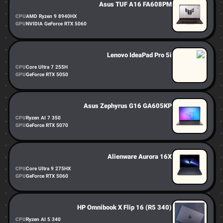
Asus TUF A16 FA608PM
CPU
AMD Ryzen 9 8940HX
GPU
NVIDIA GeForce RTX 5060
Lenovo IdeaPad Pro 5i
CPU
Core Ultra 7 255H
GPU
GeForce RTX 5050
Asus Zephyrus G16 GA605KP
CPU
Ryzen AI 7 350
GPU
GeForce RTX 5070
Alienware Aurora 16X
CPU
Core Ultra 9 275HX
GPU
GeForce RTX 5060
HP Omnibook X Flip 16 (R5 340)
CPU
Ryzen AI 5 340