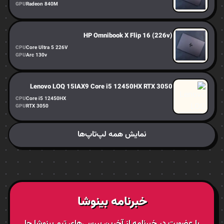
GPU
Radeon 840M
HP Omnibook X Flip 16 (226v)
CPU
Core Ultra 5 226V
GPU
Arc 130v
Lenovo LOQ 15IAX9 Core i5 12450HX RTX 3050
CPU
Core i5 12450HX
GPU
RTX 3050
نمایش همه لپ‌تاپ‌ها
خبرنامه بینوشا
با عضویت در خبرنامه از آخرین بررسی‌های تیم بینوشا جا