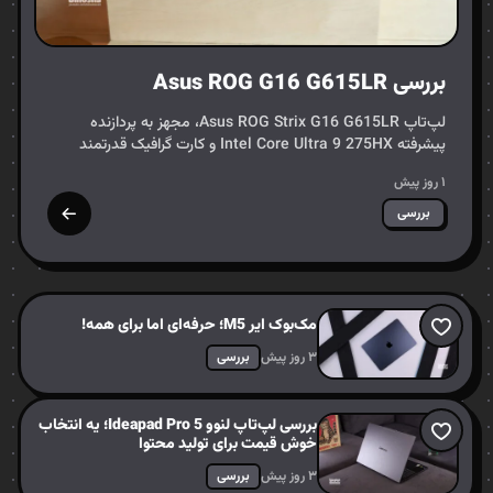
بررسی Asus ROG G16 G615LR
لپ‌تاپ Asus ROG Strix G16 G615LR، مجهز به پردازنده
پیشرفته Intel Core Ultra 9 275HX و کارت گرافیک قدرتمند
NVIDIA GeForce RTX 5070Ti، به عنوان یک رقیب تازه‌نفس در
۱ روز پیش
عرصه…
بررسی
مک‌بوک ایر M5؛ حرفه‌ای اما برای همه!
۳ روز پیش
بررسی
بررسی لپ‌تاپ لنوو Ideapad Pro 5؛ یه انتخاب
خوش قیمت برای تولید محتوا
۳ روز پیش
بررسی