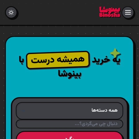
همیشه درست
یه خرید
با
بینوشا