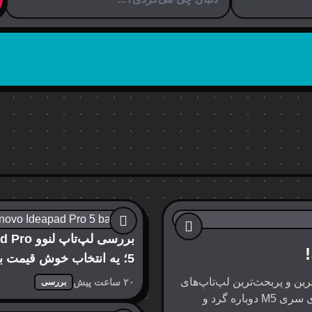
بررسی لپ‌تاپ 
5؛ یه انتخاب خوش قیمت بر
محتوا
رین و پربحث‌ترین لپ‌تاپ‌های
۲۰ ساعت پیش
بررسی
امسال اپل، یعنی مک‌بوک ایر M5. اپل با معرفی پردازنده‌های سری M5 دوباره گرد و