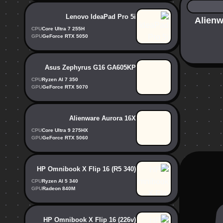
Lenovo IdeaPad Pro 5i
Alienware -
CPU
Core Ultra 7 255H
GPU
GeForce RTX 5050
Asus Zephyrus G16 GA605KP
CPU
Ryzen AI 7 350
GPU
GeForce RTX 5070
Alienware Aurora 16X
CPU
Core Ultra 9 275HX
GPU
GeForce RTX 5060
HP Omnibook X Flip 16 (R5 340)
CPU
Ryzen AI 5 340
GPU
Radeon 840M
HP Omnibook X Flip 16 (226v)