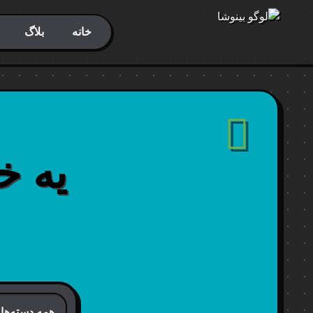
خانه
بلاگ
یه خ