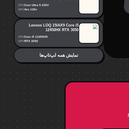
CPU
Core Ultra 5 226V
GPU
Arc 130v
Lenovo LOQ 15IAX9 Core i5
12450HX RTX 3050
CPU
Core i5 12450HX
GPU
RTX 3050
نمایش همه لپ‌تاپ‌ها