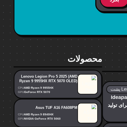
محصولات
Lenovo Legion Pro 5 2025 (AMD
Ryzen 9 9955HX RTX 5070 OLED)
CPU
AMD Ryzen 9 9955HX
GPU
GeForce RTX 5070
لنوو Ideapad Pro
ای تولید
Asus TUF A16 FA608PM
CPU
AMD Ryzen 9 8940HX
GPU
NVIDIA GeForce RTX 5060