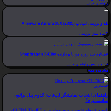
راهنمای خرید
نقد و بررسی لپ‌تاپ Alienware Aurora 16X (2025)
۲ ماه پیش
بررسی
عملکرد چند روزه من با پردازنده Snapdragon X-Elite
۱۸ ماه پیش
راهنمای خرید
مشاهده همه
جدیدترین
راهنمای انتخاب نمایشگر لپ‌تاپ: کدوم پنل براتون
مناسب‌تره؟
با وجود نام‌های تخصصی و پیچیده‌ای مانند TN، IPS یا OLED در