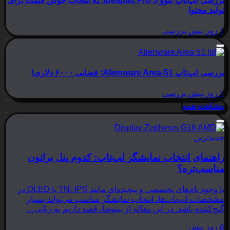
بررسی لپ‌تاپ لنوو Ideapad Pro 5؛ یه انتخاب خوش قیمت برای
تولید محتوا
۱ روز پیش
بررسی
بررسی لپ‌تاپ Alienware Area-51؛ فضایی ۶۰۰۰ دلاری!
۱ روز پیش
بررسی
مشاهده همه
جدیدترین
راهنمای انتخاب نمایشگر لپ‌تاپ: کدوم پنل براتون
مناسب‌تره؟
با وجود نام‌های تخصصی و پیچیده‌ای مانند TN، IPS یا OLED در
مشخصات لپ‌تاپ‌ها، انتخاب نمایشگر مناسب می‌تواند بسیار
گیج‌کننده باشد. در این مقاله از بینوشا، قصد داریم به زبانی…
۵ روز پیش