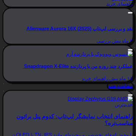
راهنمای خرید
نقد و بررسی لپ‌تاپ Alienware Aurora 16X (2025)
۲ ماه پیش
بررسی
عملکرد چند روزه من با پردازنده Snapdragon X-Elite
۱۸ ماه پیش
راهنمای خرید
مشاهده همه
جدیدترین
راهنمای انتخاب نمایشگر لپ‌تاپ: کدوم پنل براتون
مناسب‌تره؟
با وجود نام‌های تخصصی و پیچیده‌ای مانند TN، IPS یا OLED در