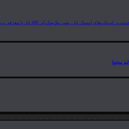
 مک‌بوک ایر M5. اپل با معرفی پردازنده‌های سری M5 دوباره گرد و خاک به…