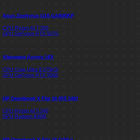
Asus Zephyrus G16 GA605KP
CPU
Ryzen AI 7 350
GPU
GeForce RTX 5070
Alienware Aurora 16X
CPU
Core Ultra 9 275HX
GPU
GeForce RTX 5060
HP Omnibook X Flip 16 (R5 340)
CPU
Ryzen AI 5 340
GPU
Radeon 840M
HP Omnibook X Flip 16 (226v)