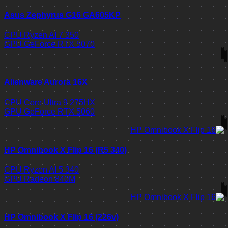
Asus Zephyrus G16 GA605KP
CPU
Ryzen AI 7 350
GPU
GeForce RTX 5070
Alienware Aurora 16X
CPU
Core Ultra 9 275HX
GPU
GeForce RTX 5060
HP Omnibook X Flip 16 (R5 340)
CPU
Ryzen AI 5 340
GPU
Radeon 840M
HP Omnibook X Flip 16 (226v)