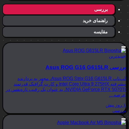
بررسی
راهنمای خرید
مقایسه
جدیدترین
بررسی Asus ROG G16 G615LR
لپ‌تاپ Asus ROG Strix G16 G615LR، مجهز به پردازنده
پیشرفته Intel Core Ultra 9 275HX و کارت گرافیک قدرتمند
NVIDIA GeForce RTX 5070Ti، به عنوان یک رقیب تازه‌نفس در
عرصه…
۱ روز پیش
بررسی