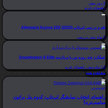
۷ روز پیش
راهنمای خرید
نقد و بررسی لپ‌تاپ Alienware Aurora 16X (2025)
۲ ماه پیش
بررسی
عملکرد چند روزه من با پردازنده Snapdragon X-Elite
۱۸ ماه پیش
راهنمای خرید
مشاهده همه
جدیدترین
راهنمای انتخاب نمایشگر لپ‌تاپ: کدوم پنل براتون
مناسب‌تره؟