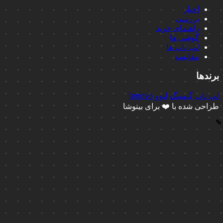
اخبار
بررسی
راهنمای خرید
گوشی ها
لپ تاپ ها
مقایسه
ا
پ
گیمینگ
لنوو
lenovo
 شده با ❤️ برای بینوشا