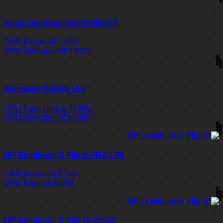
Asus Zephyrus G16 GA605KP
CPU
Ryzen AI 7 350
GPU
GeForce RTX 5070
Alienware Aurora 16X
CPU
Core Ultra 9 275HX
GPU
GeForce RTX 5060
HP Omnibook X Flip 16 (R5 340)
CPU
Ryzen AI 5 340
GPU
Radeon 840M
HP Omnibook X Flip 16 (226v)