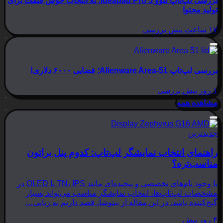
بررسی لپ‌تاپ لنوو Ideapad Pro 5؛ یه انتخاب خوش قیمت برای
تولید محتوا
۱۷ ساعت پیش
بررسی
بررسی لپ‌تاپ Alienware Area-51؛ فضایی ۶۰۰۰ دلاری!
۱ روز پیش
بررسی
مشاهده همه
جدیدترین
راهنمای انتخاب نمایشگر لپ‌تاپ: کدوم پنل براتون
مناسب‌تره؟
با وجود نام‌های تخصصی و پیچیده‌ای مانند TN، IPS یا OLED در
مشخصات لپ‌تاپ‌ها، انتخاب نمایشگر مناسب می‌تواند بسیار
گیج‌کننده باشد. در این مقاله از بینوشا، قصد داریم به زبانی…
۴ روز پیش