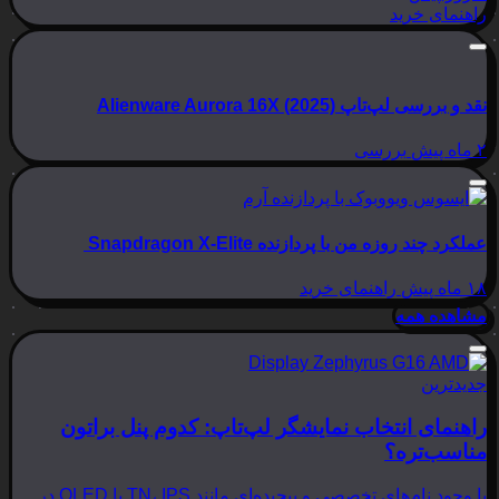
راهنمای خرید
نقد و بررسی لپ‌تاپ Alienware Aurora 16X (2025)
۲ ماه پیش
بررسی
عملکرد چند روزه من با پردازنده Snapdragon X-Elite
۱۸ ماه پیش
راهنمای خرید
مشاهده همه
جدیدترین
راهنمای انتخاب نمایشگر لپ‌تاپ: کدوم پنل براتون
مناسب‌تره؟
با وجود نام‌های تخصصی و پیچیده‌ای مانند TN، IPS یا OLED در