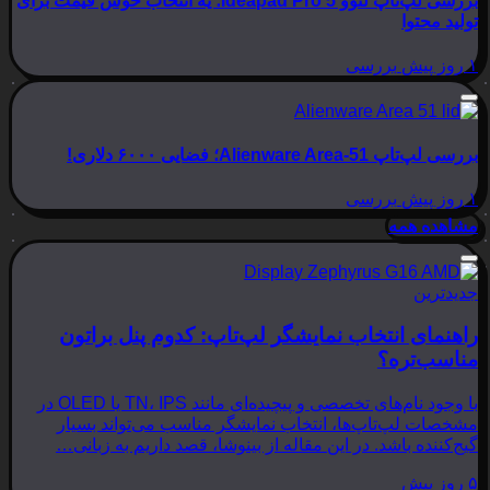
بررسی لپ‌تاپ لنوو Ideapad Pro 5؛ یه انتخاب خوش قیمت برای
تولید محتوا
۱ روز پیش
بررسی
بررسی لپ‌تاپ Alienware Area-51؛ فضایی ۶۰۰۰ دلاری!
۱ روز پیش
بررسی
مشاهده همه
جدیدترین
راهنمای انتخاب نمایشگر لپ‌تاپ: کدوم پنل براتون
مناسب‌تره؟
با وجود نام‌های تخصصی و پیچیده‌ای مانند TN، IPS یا OLED در
مشخصات لپ‌تاپ‌ها، انتخاب نمایشگر مناسب می‌تواند بسیار
گیج‌کننده باشد. در این مقاله از بینوشا، قصد داریم به زبانی…
۵ روز پیش