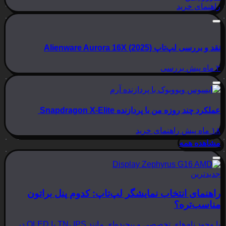
راهنمای خرید
نقد و بررسی لپ‌تاپ Alienware Aurora 16X (2025)
۲ ماه پیش
بررسی
عملکرد چند روزه من با پردازنده Snapdragon X-Elite
۱۸ ماه پیش
راهنمای خرید
مشاهده همه
جدیدترین
راهنمای انتخاب نمایشگر لپ‌تاپ: کدوم پنل براتون
مناسب‌تره؟
با وجود نام‌های تخصصی و پیچیده‌ای مانند TN، IPS یا OLED در