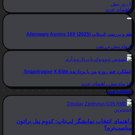
۷ روز پیش
راهنمای خرید
نقد و بررسی لپ‌تاپ Alienware Aurora 16X (2025)
۲ ماه پیش
بررسی
عملکرد چند روزه من با پردازنده Snapdragon X-Elite
۱۸ ماه پیش
راهنمای خرید
مشاهده همه
جدیدترین
راهنمای انتخاب نمایشگر لپ‌تاپ: کدوم پنل براتون
مناسب‌تره؟