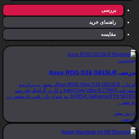
بررسی
راهنمای خرید
مقایسه
جدیدترین
بررسی Asus ROG G16 G615LR
لپ‌تاپ Asus ROG Strix G16 G615LR، مجهز به پردازنده
پیشرفته Intel Core Ultra 9 275HX و کارت گرافیک قدرتمند
NVIDIA GeForce RTX 5070Ti، به عنوان یک رقیب تازه‌نفس در
عرصه…
۱ روز پیش
بررسی