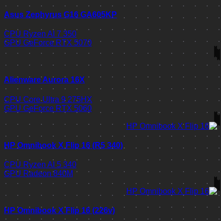
Asus Zephyrus G16 GA605KP
CPU
Ryzen AI 7 350
GPU
GeForce RTX 5070
Alienware Aurora 16X
CPU
Core Ultra 9 275HX
GPU
GeForce RTX 5060
HP Omnibook X Flip 16 (R5 340)
CPU
Ryzen AI 5 340
GPU
Radeon 840M
HP Omnibook X Flip 16 (226v)