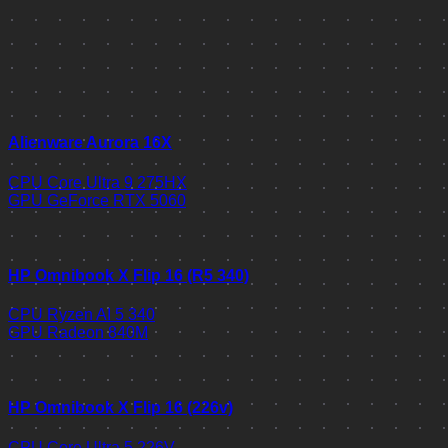
Alienware Aurora 16X
CPU
Core Ultra 9 275HX
GPU
GeForce RTX 5060
HP Omnibook X Flip 16 (R5 340)
CPU
Ryzen AI 5 340
GPU
Radeon 840M
HP Omnibook X Flip 16 (226v)
CPU
Core Ultra 5 226V