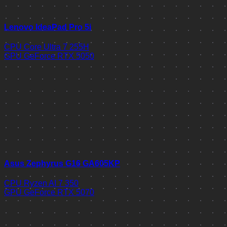
Lenovo IdeaPad Pro 5i
CPU
Core Ultra 7 255H
GPU
GeForce RTX 5050
Asus Zephyrus G16 GA605KP
CPU
Ryzen AI 7 350
GPU
GeForce RTX 5070