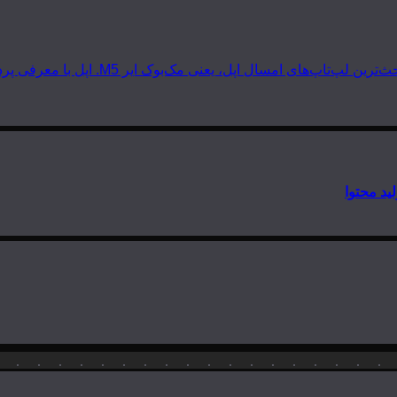
 مک‌بوک ایر M5. اپل با معرفی پردازنده‌های سری M5 دوباره گرد و خاک به…