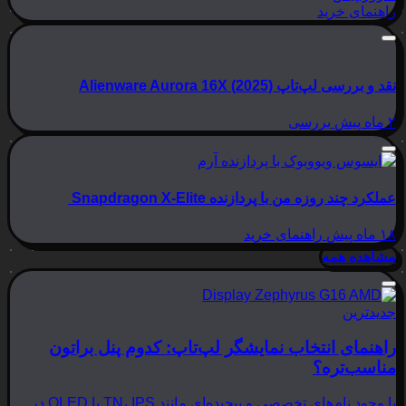
راهنمای خرید
نقد و بررسی لپ‌تاپ Alienware Aurora 16X (2025)
۲ ماه پیش
بررسی
عملکرد چند روزه من با پردازنده Snapdragon X-Elite
۱۸ ماه پیش
راهنمای خرید
مشاهده همه
جدیدترین
راهنمای انتخاب نمایشگر لپ‌تاپ: کدوم پنل براتون
مناسب‌تره؟
با وجود نام‌های تخصصی و پیچیده‌ای مانند TN، IPS یا OLED در