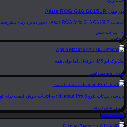
جدیدترین
بررسی Asus ROG G16 G615LR
لپ‌تاپ Asus ROG Strix G16 G615LR، مجهز به پردازنده پیشرفته Intel Core Ultra 9 275HX و کارت گرافیک قدرتمند NVIDIA GeForce RTX 5070Ti، به عنوان یک رقیب تازه‌نفس در عرصه…
۱۰ ساعت پیش
بررسی
مک‌بوک ایر M5؛ حرفه‌ای اما برای همه!
۲ روز پیش
بررسی
بررسی لپ‌تاپ لنوو Ideapad Pro 5؛ یه انتخاب خوش قیمت برای تولید محتوا
۲ روز پیش
بررسی
مشاهده همه