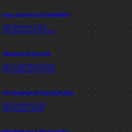
Asus Zephyrus G16 GA605KP
CPU
Ryzen AI 7 350
GPU
GeForce RTX 5070
Alienware Aurora 16X
CPU
Core Ultra 9 275HX
GPU
GeForce RTX 5060
HP Omnibook X Flip 16 (R5 340)
CPU
Ryzen AI 5 340
GPU
Radeon 840M
HP Omnibook X Flip 16 (226v)