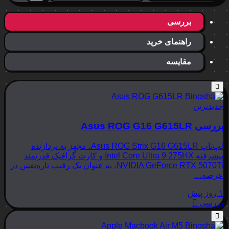
بررسی
راهنمای خرید
مقایسه
جدیدترین
بررسی Asus ROG G16 G615LR
لپ‌تاپ Asus ROG Strix G16 G615LR، مجهز به پردازنده
پیشرفته Intel Core Ultra 9 275HX و کارت گرافیک قدرتمند
NVIDIA GeForce RTX 5070Ti، به عنوان یک رقیب تازه‌نفس در
عرصه…
۱ روز پیش
بررسی