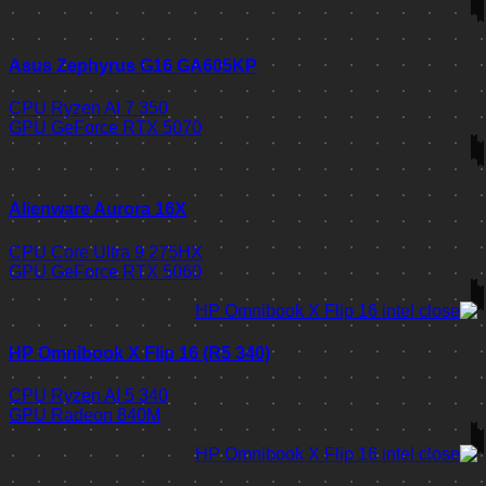
Asus Zephyrus G16 GA605KP
CPU
Ryzen AI 7 350
GPU
GeForce RTX 5070
Alienware Aurora 16X
CPU
Core Ultra 9 275HX
GPU
GeForce RTX 5060
HP Omnibook X Flip 16 (R5 340)
CPU
Ryzen AI 5 340
GPU
Radeon 840M