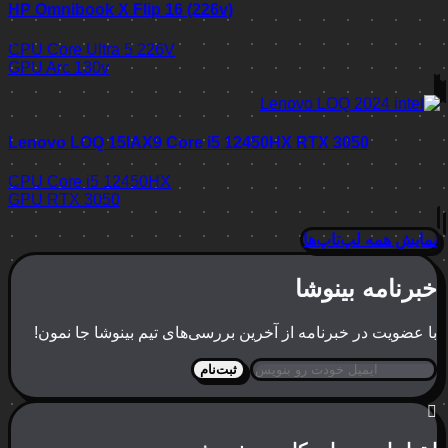
HP Omnibook X Flip 16 (226v)
CPU
Core Ultra 5 226V
GPU
Arc 130v
Lenovo LOQ 15IAX9 Core i5 12450HX RTX 3050
CPU
Core i5 12450HX
GPU
RTX 3050
نمایش همه لپ‌تاپ‌ها
خبرنامه بینوشا
با عضویت در خبرنامه از آخرین بررسی‌های تیم بینوشا جا نمون!
ثبت‌نام