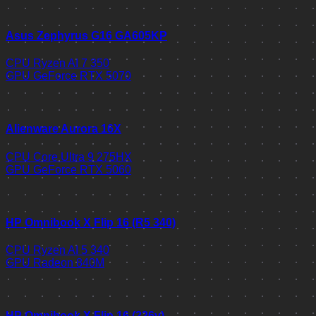
Asus Zephyrus G16 GA605KP
CPU
Ryzen AI 7 350
GPU
GeForce RTX 5070
Alienware Aurora 16X
CPU
Core Ultra 9 275HX
GPU
GeForce RTX 5060
HP Omnibook X Flip 16 (R5 340)
CPU
Ryzen AI 5 340
GPU
Radeon 840M
HP Omnibook X Flip 16 (226v)