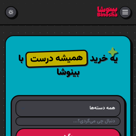
همیشه درست
یه خرید
با
بینوشا