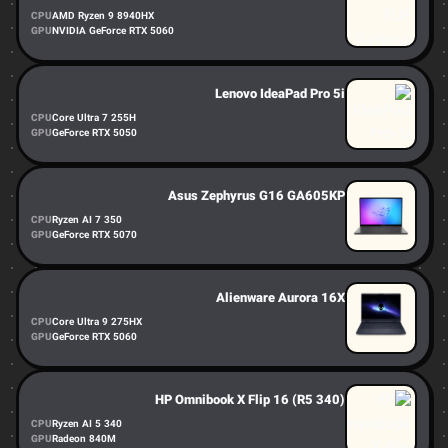
CPU
AMD Ryzen 9 8940HX
GPU
NVIDIA GeForce RTX 5060
Lenovo IdeaPad Pro 5i
CPU
Core Ultra 7 255H
GPU
GeForce RTX 5050
Asus Zephyrus G16 GA605KP
CPU
Ryzen AI 7 350
GPU
GeForce RTX 5070
Alienware Aurora 16X
CPU
Core Ultra 9 275HX
GPU
GeForce RTX 5060
HP Omnibook X Flip 16 (R5 340)
CPU
Ryzen AI 5 340
GPU
Radeon 840M