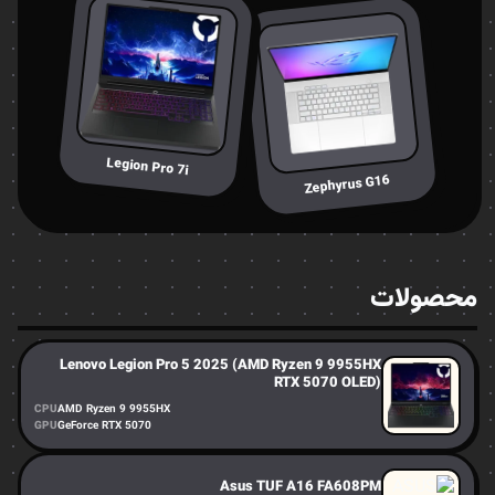
Legion Pro 7i
Zephyrus G16
محصولات
Lenovo Legion Pro 5 2025 (AMD Ryzen 9 9955HX
RTX 5070 OLED)
CPU
AMD Ryzen 9 9955HX
GPU
GeForce RTX 5070
Asus TUF A16 FA608PM