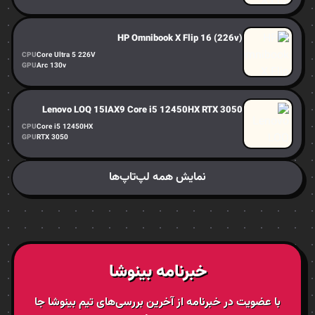
HP Omnibook X Flip 16 (226v)
CPU
Core Ultra 5 226V
GPU
Arc 130v
Lenovo LOQ 15IAX9 Core i5 12450HX RTX 3050
CPU
Core i5 12450HX
GPU
RTX 3050
نمایش همه لپ‌تاپ‌ها
خبرنامه بینوشا
با عضویت در خبرنامه از آخرین بررسی‌های تیم بینوشا جا