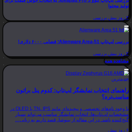
بررسی لپ‌تاپ لنوو Ideapad Pro 5؛ یه انتخاب خوش قیمت برای
تولید محتوا
۲ روز پیش
بررسی
بررسی لپ‌تاپ Alienware Area-51؛ فضایی ۶۰۰۰ دلاری!
۲ روز پیش
بررسی
مشاهده همه
جدیدترین
راهنمای انتخاب نمایشگر لپ‌تاپ: کدوم پنل براتون
مناسب‌تره؟
با وجود نام‌های تخصصی و پیچیده‌ای مانند TN، IPS یا OLED در
مشخصات لپ‌تاپ‌ها، انتخاب نمایشگر مناسب می‌تواند بسیار
گیج‌کننده باشد. در این مقاله از بینوشا، قصد داریم به زبانی…
۶ روز پیش