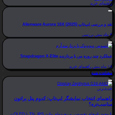
راهنمای خرید
نقد و بررسی لپ‌تاپ Alienware Aurora 16X (2025)
۲ ماه پیش
بررسی
عملکرد چند روزه من با پردازنده Snapdragon X-Elite
۱۸ ماه پیش
راهنمای خرید
مشاهده همه
جدیدترین
راهنمای انتخاب نمایشگر لپ‌تاپ: کدوم پنل براتون
مناسب‌تره؟
با وجود نام‌های تخصصی و پیچیده‌ای مانند TN، IPS یا OLED در