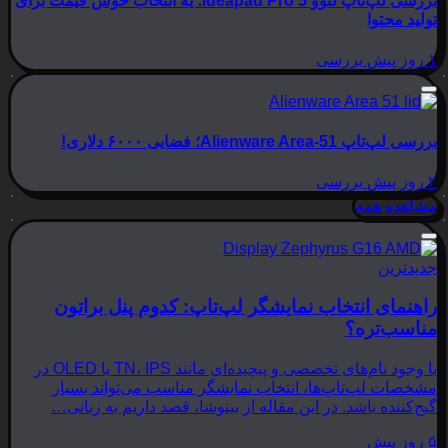
بررسی لپ‌تاپ لنوو Ideapad Pro 5؛ یه انتخاب خوش قیمت برای
تولید محتوا
۱ روز پیش
بررسی
بررسی لپ‌تاپ Alienware Area-51؛ فضایی ۶۰۰۰ دلاری!
۲ روز پیش
بررسی
مشاهده همه
جدیدترین
راهنمای انتخاب نمایشگر لپ‌تاپ: کدوم پنل براتون
مناسب‌تره؟
با وجود نام‌های تخصصی و پیچیده‌ای مانند TN، IPS یا OLED در
مشخصات لپ‌تاپ‌ها، انتخاب نمایشگر مناسب می‌تواند بسیار
گیج‌کننده باشد. در این مقاله از بینوشا، قصد داریم به زبانی…
۵ روز پیش