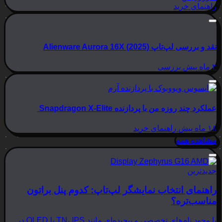
راهنمای خرید
نقد و بررسی لپ‌تاپ Alienware Aurora 16X (2025)
۲ ماه پیش
بررسی
عملکرد چند روزه من با پردازنده Snapdragon X-Elite
۱۸ ماه پیش
راهنمای خرید
مشاهده همه
جدیدترین
راهنمای انتخاب نمایشگر لپ‌تاپ: کدوم پنل براتون
مناسب‌تره؟
با وجود نام‌های تخصصی و پیچیده‌ای مانند TN، IPS یا OLED در