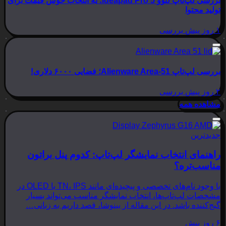
بررسی لپ‌تاپ لنوو Ideapad Pro 5؛ یه انتخاب خوش قیمت برای
تولید محتوا
۱ روز پیش
بررسی
بررسی لپ‌تاپ Alienware Area-51؛ فضایی ۶۰۰۰ دلاری!
۲ روز پیش
بررسی
مشاهده همه
جدیدترین
راهنمای انتخاب نمایشگر لپ‌تاپ: کدوم پنل براتون
مناسب‌تره؟
با وجود نام‌های تخصصی و پیچیده‌ای مانند TN، IPS یا OLED در
مشخصات لپ‌تاپ‌ها، انتخاب نمایشگر مناسب می‌تواند بسیار
گیج‌کننده باشد. در این مقاله از بینوشا، قصد داریم به زبانی…
۶ روز پیش