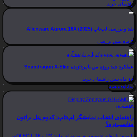
راهنمای خرید
نقد و بررسی لپ‌تاپ Alienware Aurora 16X (2025)
۲ ماه پیش
بررسی
عملکرد چند روزه من با پردازنده Snapdragon X-Elite
۱۸ ماه پیش
راهنمای خرید
مشاهده همه
جدیدترین
راهنمای انتخاب نمایشگر لپ‌تاپ: کدوم پنل براتون
مناسب‌تره؟
با وجود نام‌های تخصصی و پیچیده‌ای مانند TN، IPS یا OLED در