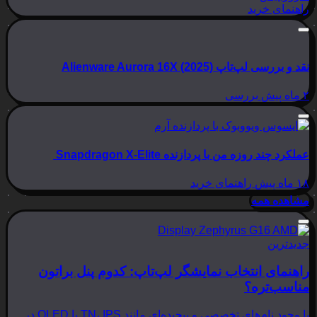
راهنمای خرید
نقد و بررسی لپ‌تاپ Alienware Aurora 16X (2025)
۲ ماه پیش
بررسی
عملکرد چند روزه من با پردازنده Snapdragon X-Elite
۱۸ ماه پیش
راهنمای خرید
مشاهده همه
جدیدترین
راهنمای انتخاب نمایشگر لپ‌تاپ: کدوم پنل براتون
مناسب‌تره؟
با وجود نام‌های تخصصی و پیچیده‌ای مانند TN، IPS یا OLED در