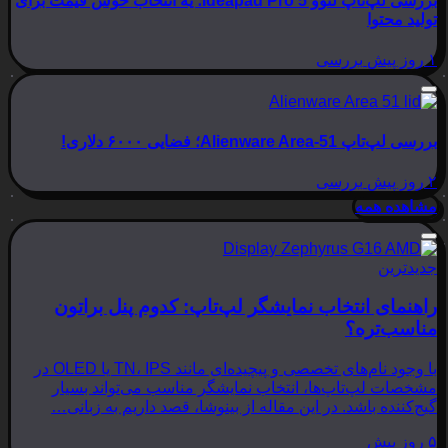
بررسی لپ‌تاپ لنوو Ideapad Pro 5؛ یه انتخاب خوش قیمت برای
تولید محتوا
۱ روز پیش
بررسی
بررسی لپ‌تاپ Alienware Area-51؛ فضایی ۶۰۰۰ دلاری!
۲ روز پیش
بررسی
مشاهده همه
جدیدترین
راهنمای انتخاب نمایشگر لپ‌تاپ: کدوم پنل براتون
مناسب‌تره؟
با وجود نام‌های تخصصی و پیچیده‌ای مانند TN، IPS یا OLED در
مشخصات لپ‌تاپ‌ها، انتخاب نمایشگر مناسب می‌تواند بسیار
گیج‌کننده باشد. در این مقاله از بینوشا، قصد داریم به زبانی…
۵ روز پیش