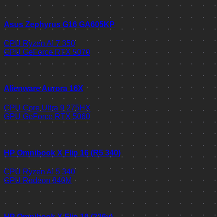
Asus Zephyrus G16 GA605KP
CPU
Ryzen AI 7 350
GPU
GeForce RTX 5070
Alienware Aurora 16X
CPU
Core Ultra 9 275HX
GPU
GeForce RTX 5060
HP Omnibook X Flip 16 (R5 340)
CPU
Ryzen AI 5 340
GPU
Radeon 840M
HP Omnibook X Flip 16 (226v)