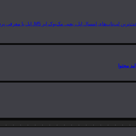
 مک‌بوک ایر M5. اپل با معرفی پردازنده‌های سری M5 دوباره گرد و خاک به…