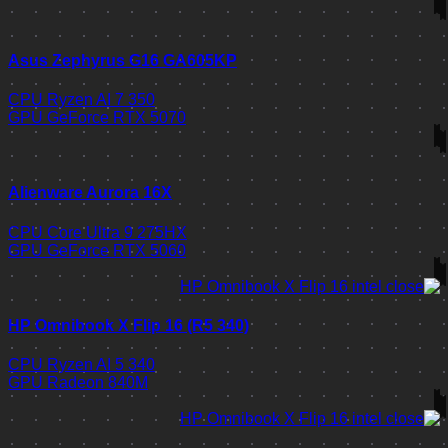
Asus Zephyrus G16 GA605KP
CPU
Ryzen AI 7 350
GPU
GeForce RTX 5070
Alienware Aurora 16X
CPU
Core Ultra 9 275HX
GPU
GeForce RTX 5060
HP Omnibook X Flip 16 (R5 340)
CPU
Ryzen AI 5 340
GPU
Radeon 840M