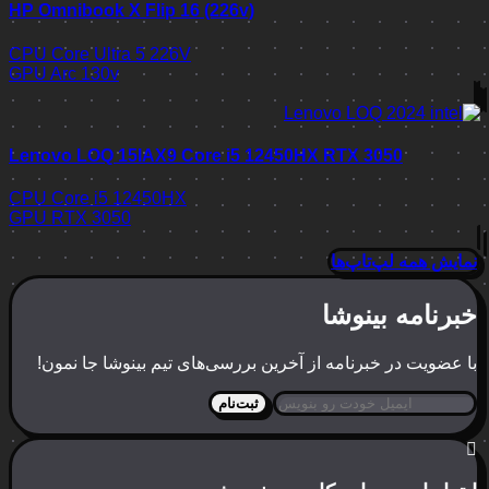
HP Omnibook X Flip 16 (226v)
CPU
Core Ultra 5 226V
GPU
Arc 130v
Lenovo LOQ 15IAX9 Core i5 12450HX RTX 3050
CPU
Core i5 12450HX
GPU
RTX 3050
نمایش همه لپ‌تاپ‌ها
خبرنامه بینوشا
با عضویت در خبرنامه از آخرین بررسی‌های تیم بینوشا جا نمون!
ثبت‌نام