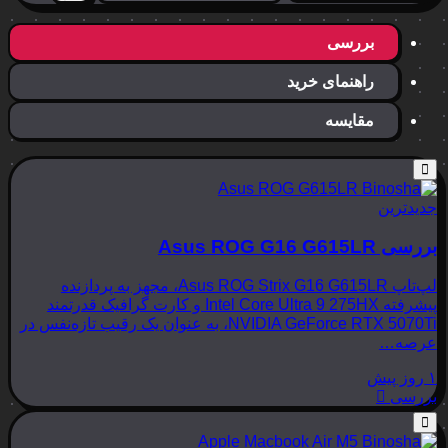
بررسی
راهنمای خرید
مقایسه
جدیدترین
بررسی Asus ROG G16 G615LR
لپ‌تاپ Asus ROG Strix G16 G615LR، مجهز به پردازنده
پیشرفته Intel Core Ultra 9 275HX و کارت گرافیک قدرتمند
NVIDIA GeForce RTX 5070Ti، به عنوان یک رقیب تازه‌نفس در
عرصه…
۱ روز پیش
بررسی