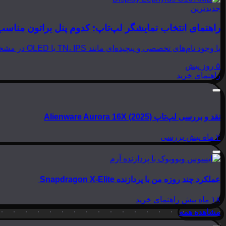
جدیدترین
راهنمای انتخاب نمایشگر لپ‌تاپ: کدوم پنل براتون مناسب
با وجود نام‌های تخصصی و پیچیده‌ای مانند TN، IPS یا OLED در مشخصات لپ‌تاپ‌ها، انتخاب نمایشگر مناسب می‌تواند بسیار گیج‌کننده باشد. در این مقاله از بینوشا، قصد داریم به زبانی…
۵ روز پیش
راهنمای خرید
نقد و بررسی لپ‌تاپ Alienware Aurora 16X (2025)
۲ ماه پیش
بررسی
عملکرد چند روزه من با پردازنده Snapdragon X-Elite
۱۸ ماه پیش
راهنمای خرید
مشاهده همه