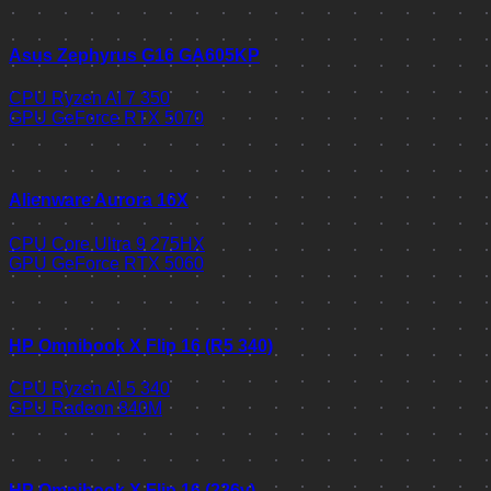
Asus Zephyrus G16 GA605KP
CPU
Ryzen AI 7 350
GPU
GeForce RTX 5070
Alienware Aurora 16X
CPU
Core Ultra 9 275HX
GPU
GeForce RTX 5060
HP Omnibook X Flip 16 (R5 340)
CPU
Ryzen AI 5 340
GPU
Radeon 840M
HP Omnibook X Flip 16 (226v)