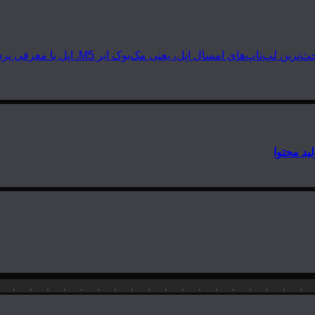
 مک‌بوک ایر M5. اپل با معرفی پردازنده‌های سری M5 دوباره گرد و خاک به…